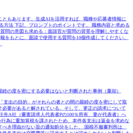
ともあります。生成AIを活用すれば、職種や応募者情報に
る方法 下記、プロンプトのポイントです。 職務内容と求める
 質問の意図も求める：面談官が質問の背景を理解しやすくな
情報をもとに、面談で使用する質問を10個作成してください。
。
親睦の度を密にする必要はないと判断された事例（棄却）
「支出の目的」がそれらの者との間の親睦の度を密にして取
す必要があると解されている。そして、更正の請求について
先A社（審査請求人代表者Pの100％所有、妻が代表者）へ
い行為に重加算税を課されたため、本件各支出は返金を求めな
べき理由がない旨の通知処分をした。 国税不服審判所は、