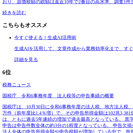
おり、追徴税額の総額は直近10年で2番目の高水準、調査1件
続きを読む
こちらもオススメ
今すぐ使える！生成AI活用術
生成AIを活用して、文章作成から業務効率化まで、す
詳細を見る
6位
税務ニュース
国税庁 令和6事務年度 法人税等の申告事績の概要
国税庁は、10月30日に令和6事務年度の法人税、地方法人税
万件（前年度比1.4％増）で、その申告所得金額は102兆3,3
は、ともに過去5年連続の増加で過去最高となっている。 黒字申
申告は申告件数全体の約3分の1程度となっている。 申告欠損金額
法人全体の申告所得金額や申告税額が増加している中で、申