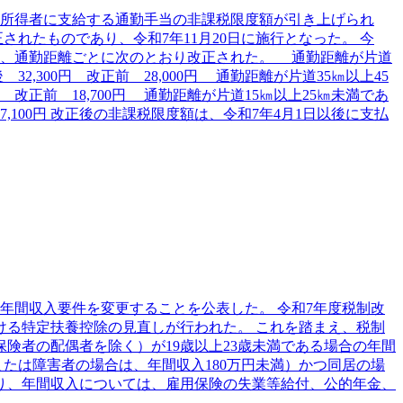
与所得者に支給する通勤手当の非課税限度額が引き上げられ
れたものであり、令和7年11月20日に施行となった。 今
は、通勤距離ごとに次のとおり改正された。 通勤距離が片道
,300円 改正前 28,000円 通勤距離が片道35㎞以上45
円 改正前 18,700円 通勤距離が片道15㎞以上25㎞未満であ
 7,100円 改正後の非課税限度額は、令和7年4月1日以後に支払
る年間収入要件を変更することを公表した。 令和7年度税制改
ける特定扶養控除の見直しが行われた。 これを踏まえ、税制
険者の配偶者を除く）が19歳以上23歳未満である場合の年間
または障害者の場合は、年間収入180万円未満）かつ同居の場
り、年間収入については、雇用保険の失業等給付、公的年金、