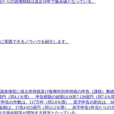
当たりの追徴税額は直近10年で最高値となっている。
ぐに実践できるノウハウを紹介します。
、源泉徴収に係る所得税及び復興特別所得税の申告（課税）事績を
81億円（同4.1％増）、申告税額の総額は18兆7,139億円（同
告の件数は、117万件（同2.8％増）、黒字申告の割合は、36
は、17兆4,925億円（同12.2％増）、赤字申告1件当たりの
告欠損金額等が増加する状況となっている。