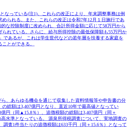
なっている(注1)。これらの改正により、年末調整事務は例
められる。また、これらの改正は令和7年12月１日施行であ
階的な控除制度に改められ、合計所得金額に応じて58万円から
げられている。さらに、給与所得控除の最低保障額も55万円か
除」であるが、これは学生世代などの若年層を扶養する家庭を
ることができる。
ながら、あらゆる機会を通じて収集した資料情報等や申告書の分
額は3,407億円となり、直近10年で最高値となってい
円（同▲15.8％）、追徴税額の総額は3,407億円（同＋
番目の高水準となっている。 源泉所得税調査について、実地調査の
、調査1件当たりの追徴税額は633千円（同＋15.6％）となって