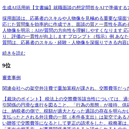
生成AI活用術【文書編】就職面談の想定問答をAIで準備する
採用面談は、応募者のスキルや人物像を見極める重要な場面
応じた質問集を効率的に作成でき、面談の質と一貫性を高める
人物像を明示：AIが質問の方向性を理解しやすくなります 
り、評価の一貫性が向上します プロンプト（指示）例 あな
質問は、応募者のスキル・経験・人物像を深掘りできる内容
続きを読む
9位
審査事例
関連会社への架空外注費で重加算税が課され、交際費等だっ
【裁決のポイント】 税法上の交際費等該当性については、
引関係の円滑な進行を図ること、「行為の形態」が接待、供
は、納税者の側で、税額が過大となった過誤の存在を明らかに
支払ったとされる外注費の一部（本件各支出）は架空である
い贈答で交際費等になるとして更正の請求をした。税務署は