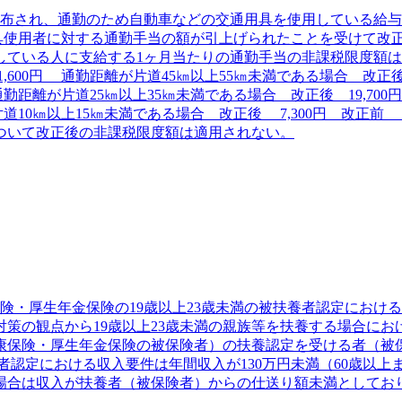
が公布され、通勤のため自動車などの交通用具を使用している給
使用者に対する通勤手当の額が引上げられたことを受けて改正さ
している人に支給する1ヶ月当たりの通勤手当の非課税限度額
0円 通勤距離が片道45㎞以上55㎞未満である場合 改正後 32
通勤距離が片道25㎞以上35㎞未満である場合 改正後 19,700
が片道10㎞以上15㎞未満である場合 改正後 7,300円 改正前
ついて改正後の非課税限度額は適用されない。
険・厚生年金保険の19歳以上23歳未満の被扶養者認定におけ
策の観点から19歳以上23歳未満の親族等を扶養する場合にお
保険・厚生年金保険の被保険者）の扶養認定を受ける者（被保
認定における収入要件は年間収入が130万円未満（60歳以上
場合は収入が扶養者（被保険者）からの仕送り額未満としてお