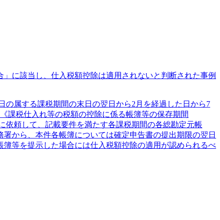
合」に該当し、仕入税額控除は適用されないと判断された事例
日の属する課税期間の末日の翌日から2月を経過した日から7
条《課税仕入れ等の税額の控除に係る帳簿等の保存期間
に依頼して、記載要件を満たす各課税期間の各総勘定元帳
務署から、本件各帳簿については確定申告書の提出期限の翌日
帳簿等を提示した場合には仕入税額控除の適用が認められるべ