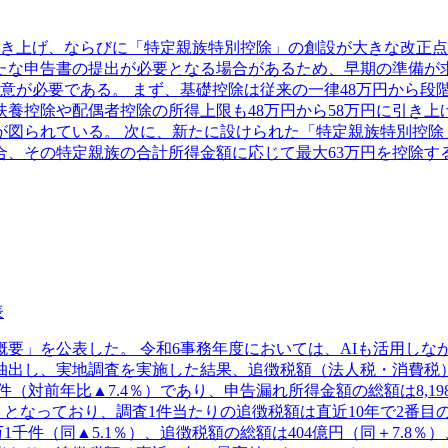
き上げ、ならびに「特定親族特別控除」の創設が大きな改正点と
な申告書の提出が必要となる場合があるため、早期の準備が求
注意が必要である。 まず、基礎控除は従来の一律48万円から段
扶養控除や配偶者控除の所得上限も48万円から58万円に引き上
が図られている。 次に、新たに設けられた「特定親族特別控
合、その特定親族の合計所得金額に応じて最大63万円を控除す
表
の概要」を公表した。 令和6事務年度においては、AIも活用し
出し、実地調査を実施した結果、追徴税額（法人税・消費税）の総
対前年比▲7.4％）であり、申告漏れ所得金額の総額は8,198億
5.4％）となっており、調査1件当たりの追徴税額は直近10年で2
1千件（同▲5.1％）、追徴税額の総額は404億円（同＋7.8％）