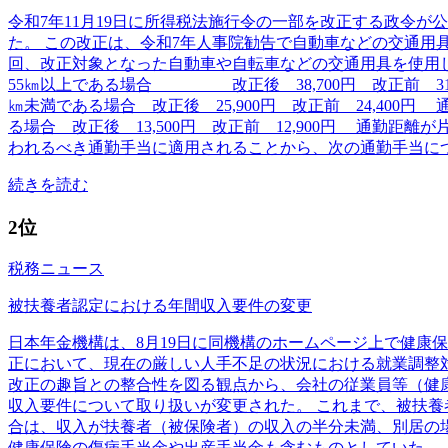
令和7年11月19日に所得税法施行令の一部を改正する政令
た。 この改正は、令和7年人事院勧告で自動車などの交通用具
回、改正対象となった自動車や自転車などの交通用具を使用
55㎞以上である場合 改正後 38,700円 改正前 31,60
㎞未満である場合 改正後 25,900円 改正前 24,400円 
る場合 改正後 13,500円 改正前 12,900円 通勤距離
われるべき通勤手当に適用されることから、次の通勤手当に
続きを読む
2位
税務ニュース
被扶養者認定における年間収入要件の変更
日本年金機構は、8月19日に同機構のホームページ上で健康保
正において、現在の厳しい人手不足の状況における就業調整対
改正の趣旨との整合性を図る観点から、会社の従業員等（健康
収入要件について取り扱いが変更された。 これまで、被扶養者
合は、収入が扶養者（被保険者）の収入の半分未満、別居の
健康保険の傷病手当金や出産手当金も含むものとしていた。