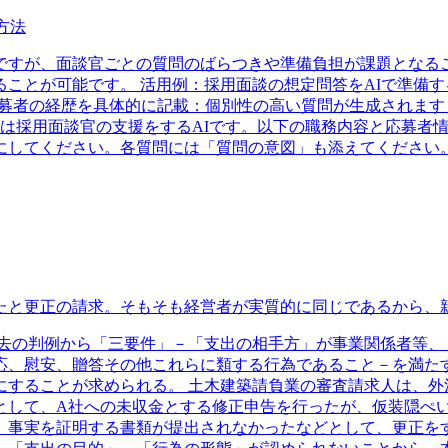
方法
ですが、面談官ごとの質問のばらつきや準備負担が課題となるこ
ことが可能です。 活用例：採用面談の想定問答をAIで準備す
応募者の経歴を具体的に記載：個別性の高い質問が生成されます
たは採用面談官の支援をするAIです。以下の職務内容と応募者
にしてください。各質問には「質問の意図」も添えてください
たと更正の請求。そもそも経営者が実質的に同じであるから、
過去の判例から「三要件」－「支出の相手方」が事業関係者等、
応、慰安、贈答その他これらに類する行為であること－を満た
することが求められる。 土木建築請負業の審査請求人は、外注
として、A社への未収金とする修正申告を行ったが、仮装隠ぺ
、事実を証明する書類が提出されなかったなどとして、更正をす