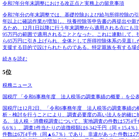
令和7年分年末調整における改正点と実務上の留意事項
令和7年分の年末調整では、基礎控除および給与所得控除の引
年以上に確認作業が増加し、扶養控除等申告書の再提出や新た
るため、12月1日以降に行う年末調整から適用される点にも
95万円の範囲で適用されることとなった。これに連動して、
ら65万円に引き上げられ、全体として所得控除体系の見直し
支援する目的で設けられたものである。特定親族を有する場
続きを読む
5位
税務ニュース
国税庁 「令和6事務年度 法人税等の調査事績の概要」を公
国税庁は12月2日、「令和6事務年度 法人税等の調査事績
析・検討を行うことにより、調査必要度の高い法人を的確に抽
る。 法人税・消費税調査について、実地調査の件数は5万4千件（
6.6％）、調査1件当たりの追徴税額は6,342千円（同＋1
件数は6万4千件（同▲6.7％）であり、非違があった件数は2万