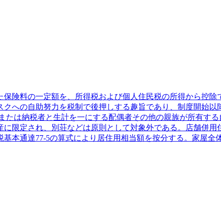
保険料の一定額を、所得税および個人住民税の所得から控除でき
スクへの自助努力を税制で後押しする趣旨であり、制度開始以
人または納税者と生計を一にする配偶者その他の親族が所有する
産に限定され、別荘などは原則として対象外である。店舗併用
本通達77-5の算式により居住用相当額を按分する。家屋全体の