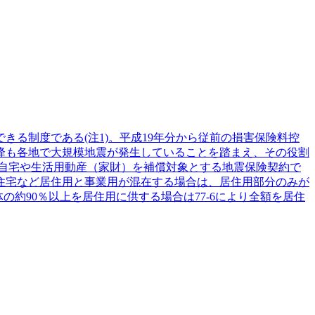
る制度である(注1)。平成19年分から従前の損害保険料控
降も各地で大規模地震が発生していることを踏まえ、その役割
自宅や生活用動産（家財）を補償対象とする地震保険契約で
住宅など居住用と事業用が混在する場合は、居住用部分のみが
約90％以上を居住用に供する場合は77-6により全額を居住