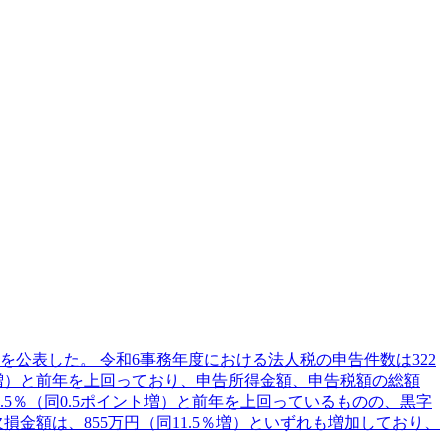
公表した。 令和6事務年度における法人税の申告件数は322
7.6％増）と前年を上回っており、申告所得金額、申告税額の総額
.5％（同0.5ポイント増）と前年を上回っているものの、黒字
欠損金額は、855万円（同11.5％増）といずれも増加しており、