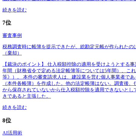
続きを読む
7位
審査事例
税務調査時に帳簿を提示できたが、総勘定元帳が作られたの
（棄却）
【裁決のポイント】 仕入税額控除の適用を受けようとする事
年間（財務省令で定める法定帳簿等については5年間）、これ
等》）。 本件の審査請求人は、建設業を営む個人事業者で
（本件各帳簿）を作成した。他の法定帳簿はない。調査後、
から保存されていないから仕入税額控除を適用できないとし
きであると主張した。
続きを読む
8位
AI活用術