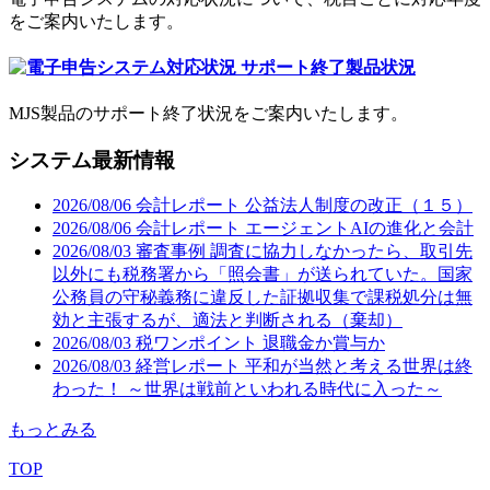
をご案内いたします。
サポート終了製品状況
MJS製品のサポート終了状況をご案内いたします。
システム最新情報
2026/08/06
会計レポート
公益法人制度の改正（１５）
2026/08/06
会計レポート
エージェントAIの進化と会計
2026/08/03
審査事例
調査に協力しなかったら、取引先
以外にも税務署から「照会書」が送られていた。国家
公務員の守秘義務に違反した証拠収集で課税処分は無
効と主張するが、適法と判断される（棄却）
2026/08/03
税ワンポイント
退職金か賞与か
2026/08/03
経営レポート
平和が当然と考える世界は終
わった！ ～世界は戦前といわれる時代に入った～
もっとみる
TOP