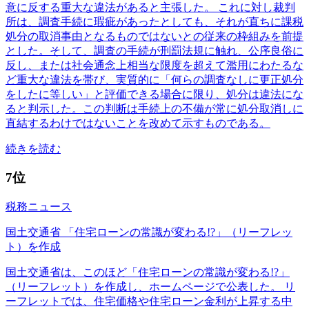
意に反する重大な違法があると主張した。 これに対し裁判
所は、調査手続に瑕疵があったとしても、それが直ちに課税
処分の取消事由となるものではないとの従来の枠組みを前提
とした。そして、調査の手続が刑罰法規に触れ、公序良俗に
反し、または社会通念上相当な限度を超えて濫用にわたるな
ど重大な違法を帯び、実質的に「何らの調査なしに更正処分
をしたに等しい」と評価できる場合に限り、処分は違法にな
ると判示した。この判断は手続上の不備が常に処分取消しに
直結するわけではないことを改めて示すものである。
続きを読む
7位
税務ニュース
国土交通省 「住宅ローンの常識が変わる!?」（リーフレッ
ト）を作成
国土交通省は、このほど「住宅ローンの常識が変わる!?」
（リーフレット）を作成し、ホームページで公表した。 リ
ーフレットでは、住宅価格や住宅ローン金利が上昇する中