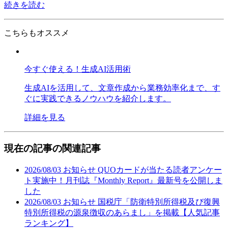
続きを読む
こちらもオススメ
今すぐ使える！生成AI活用術
生成AIを活用して、文章作成から業務効率化まで、す
ぐに実践できるノウハウを紹介します。
詳細を見る
現在の記事の関連記事
2026/08/03
お知らせ
QUOカードが当たる読者アンケー
ト実施中！月刊誌『Monthly Report』最新号を公開しま
した
2026/08/03
お知らせ
国税庁「防衛特別所得税及び復興
特別所得税の源泉徴収のあらまし」を掲載【人気記事
ランキング】