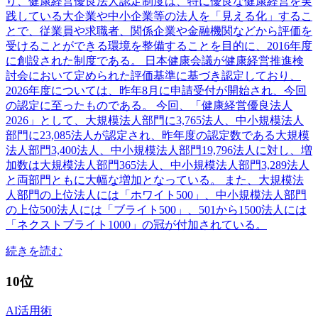
り、健康経営優良法人認定制度は、特に優良な健康経営を実
践している大企業や中小企業等の法人を「見える化」するこ
とで、従業員や求職者、関係企業や金融機関などから評価を
受けることができる環境を整備することを目的に、2016年度
に創設された制度である。 日本健康会議が健康経営推進検
討会において定められた評価基準に基づき認定しており、
2026年度については、昨年8月に申請受付が開始され、今回
の認定に至ったものである。 今回、「健康経営優良法人
2026」として、大規模法人部門に3,765法人、中小規模法人
部門に23,085法人が認定され、昨年度の認定数である大規模
法人部門3,400法人、中小規模法人部門19,796法人に対し、増
加数は大規模法人部門365法人、中小規模法人部門3,289法人
と両部門ともに大幅な増加となっている。 また、大規模法
人部門の上位法人には「ホワイト500」、中小規模法人部門
の上位500法人には「ブライト500」、501から1500法人には
「ネクストブライト1000」の冠が付加されている。
続きを読む
10位
AI活用術