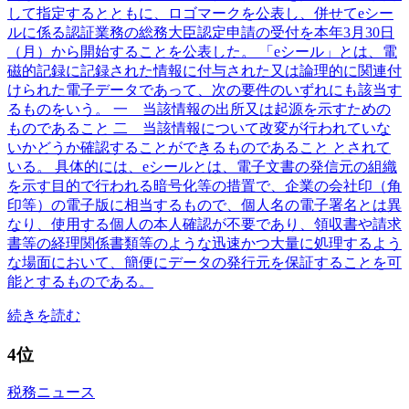
して指定するとともに、ロゴマークを公表し、併せてeシー
ルに係る認証業務の総務大臣認定申請の受付を本年3月30日
（月）から開始することを公表した。 「eシール」とは、電
磁的記録に記録された情報に付与された又は論理的に関連付
けられた電子データであって、次の要件のいずれにも該当す
るものをいう。 一 当該情報の出所又は起源を示すための
ものであること 二 当該情報について改変が行われていな
いかどうか確認することができるものであること とされて
いる。 具体的には、eシールとは、電子文書の発信元の組織
を示す目的で行われる暗号化等の措置で、企業の会社印（角
印等）の電子版に相当するもので、個人名の電子署名とは異
なり、使用する個人の本人確認が不要であり、領収書や請求
書等の経理関係書類等のような迅速かつ大量に処理するよう
な場面において、簡便にデータの発行元を保証することを可
能とするものである。
続きを読む
4位
税務ニュース