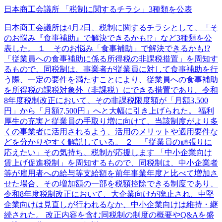
日本商工会議所 「税制に関するチラシ」3種類を公表
日本商工会議所は4月2日、税制に関するチラシとして、「そ
のお悩み『食事補助』で解決できるかも!?」など3種類を公
表した。 １ そのお悩み「食事補助」で解決できるかも!?
「従業員への食事補助に係る所得税の非課税措置」を周知す
るもので、同税制は、事業者が従業員に対して食事補助を行
う際、一定の要件を満たすことにより、従業員への食事補助
を所得税の課税対象外（非課税）にできる措置であり、令和
8年度税制改正において、その非課税限度額が「月額3,500
円」から「月額7,500円」へと大幅に引き上げられた。 福利
厚生の充実と従業員の手取り増に向けて、当該制度がより多
くの事業者に活用されるよう、活用のメリットや適用要件な
どを分かりやすく解説している。 ２ 「従業員の頑張りに
応えたい」その気持ち、税制が応援します 「中小企業向け
賃上げ促進税制」を周知するもので、同税制は、中小企業者
等が雇用者への給与等支給額を前年事業年度と比べて増加さ
せた場合、その増加額の一部を税額控除できる制度であり、
令和8年度税制改正において、大企業向けが廃止され、中堅
企業向けは見直しが行われるなか、中小企業向けは維持・継
続された。 改正内容を含む同税制の制度の概要やQ&Aを盛