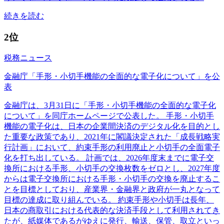
続きを読む
2位
税務ニュース
金融庁「手形・小切手機能の全面的な電子化について」を公
表
金融庁は、3月31日に「手形・小切手機能の全面的な電子化
について」を同庁ホームページで公表した。 手形・小切手
機能の電子化は、日本の企業間決済のデジタル化を目的とし
た重要な政策であり、2021年に閣議決定された「成長戦略実
行計画」において、約束手形の利用廃止と小切手の全面電子
化を打ち出している。 計画では、2026年度末までに電子交
換所における手形、小切手の交換枚数をゼロとし、2027年度
からは電子交換所における手形・小切手の交換を廃止するこ
とを目標としており、産業界・金融界と政府が一丸となって
目標の達成に取り組んでいる。 約束手形や小切手は長年、
日本の商取引における代表的な決済手段として利用されてき
たが、紙媒体であるがゆえに発行、輸送、保管、取立といっ