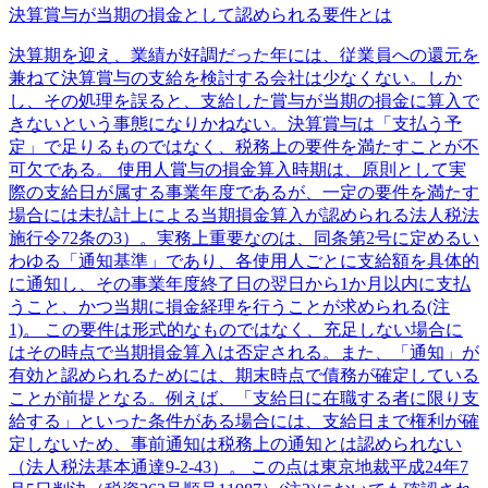
決算賞与が当期の損金として認められる要件とは
決算期を迎え、業績が好調だった年には、従業員への還元を
兼ねて決算賞与の支給を検討する会社は少なくない。しか
し、その処理を誤ると、支給した賞与が当期の損金に算入で
きないという事態になりかねない。決算賞与は「支払う予
定」で足りるものではなく、税務上の要件を満たすことが不
可欠である。 使用人賞与の損金算入時期は、原則として実
際の支給日が属する事業年度であるが、一定の要件を満たす
場合には未払計上による当期損金算入が認められる法人税法
施行令72条の3）。実務上重要なのは、同条第2号に定めるい
わゆる「通知基準」であり、各使用人ごとに支給額を具体的
に通知し、その事業年度終了日の翌日から1か月以内に支払
うこと、かつ当期に損金経理を行うことが求められる(注
1)。 この要件は形式的なものではなく、充足しない場合に
はその時点で当期損金算入は否定される。また、「通知」が
有効と認められるためには、期末時点で債務が確定している
ことが前提となる。例えば、「支給日に在職する者に限り支
給する」といった条件がある場合には、支給日まで権利が確
定しないため、事前通知は税務上の通知とは認められない
（法人税法基本通達9-2-43）。 この点は東京地裁平成24年7