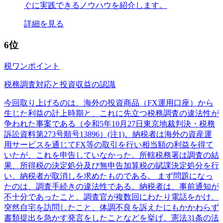
ぐに実践できるノウハウを紹介します。
詳細を見る
6位
税ワンポイント
税務調査対応と投資収益の認識
今回取り上げるのは、海外の投資商品（FX運用口座）から
生じた利益の計上時期と、これに先立つ税務調査の違法性が
争われた事案である（令和5年10月27日東京地裁判決・税務
訴訟資料第273号順号13896）(注1)。納税者は海外の資産運
用サービスを通じてFX等の取引を行い相当額の利益を得て
いたが、これを申告していなかった。所轄税務署は調査の結
果、所得税の決定処分及び無申告加算税の賦課決定処分を行
い、納税者が取消しを求めたものである。 まず問題になっ
たのは、調査手続きの違法性である。納税者は、事前通知が
不十分であったこと、調査官が複数回にわたり電話をかけ、
突然自宅を訪問したこと、体調不良を訴えたにもかかわらず
書類提出を急かす発言をしたことなどを挙げ、憲法31条の法