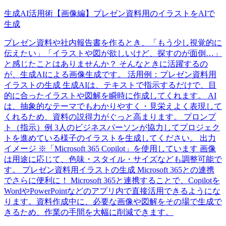
生成AI活用術【画像編】プレゼン資料用のイラストをAIで
生成
プレゼン資料や社内報告書を作るとき、「もう少し視覚的に
伝えたい」「イラストや図が欲しいけど、探すのが面倒…」
と感じたことはありませんか？ そんなときに活躍するの
が、生成AIによる画像生成です。 活用例：プレゼン資料用
イラストの生成 生成AIは、テキストで指示するだけで、目
的に合ったイラストや図解を瞬時に作成してくれます。 AI
は、抽象的なテーマでもわかりやすく・見栄えよく表現して
くれるため、資料の説得力がぐっと高まります。 プロンプ
ト（指示）例 3人のビジネスパーソンが協力してプロジェク
トを進めている様子のイラストを生成してください。 出力
イメージ ※「Microsoft 365 Copilot」を使用しています 画像
は用途に応じて、色味・スタイル・サイズなども調整可能で
す。 プレゼン資料用イラストの生成 Microsoft 365との連携
でさらに便利に！ Microsoft 365と連携することで、Copilotを
WordやPowerPointなどのアプリ内で直接活用できるようにな
ります。資料作成中に、必要な画像や図解をその場で生成で
きるため、作業の手間を大幅に削減できます。