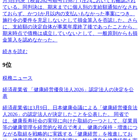
月5日判決（税資262号順号11987）(注2)においても確認され
ている。同判決は、期末までに個人別の支給額通知がなされ
ておらず、かつ1か月以内の支払いもなかった事案につき、
施行令の要件を充足しないとして損金算入を否認した。さら
に、支給額の決定自体が事業年度終了後であったことから、
期末時点で債務は成立していないとして、一般原則からも損
金算入を認めなかった。
続きを読む
9位
税務ニュース
経済産業省 「健康経営優良法人2026」認定法人の決定を公
表
経済産業省は3月9日、日本健康会議による「健康経営優良法
人2026」の認定法人が決定したことを公表した。 同省で
は、健康長寿社会の実現に向けた取組の一つとして、従業員
等の健康管理を経営的な視点で考え、健康の保持・増進につ
ながる取組を戦略的に実践する「健康経営」を推進してお