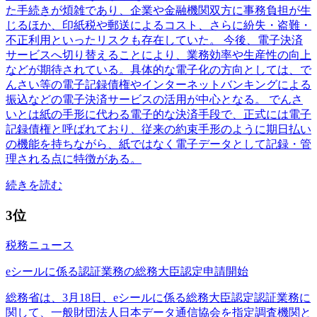
た手続きが煩雑であり、企業や金融機関双方に事務負担が生
じるほか、印紙税や郵送によるコスト、さらに紛失・盗難・
不正利用といったリスクも存在していた。 今後、電子決済
サービスへ切り替えることにより、業務効率や生産性の向上
などが期待されている。具体的な電子化の方向としては、で
んさい等の電子記録債権やインターネットバンキングによる
振込などの電子決済サービスの活用が中心となる。 でんさ
いとは紙の手形に代わる電子的な決済手段で、正式には電子
記録債権と呼ばれており、従来の約束手形のように期日払い
の機能を持ちながら、紙ではなく電子データとして記録・管
理される点に特徴がある。
続きを読む
3位
税務ニュース
eシールに係る認証業務の総務大臣認定申請開始
総務省は、3月18日、eシールに係る総務大臣認定認証業務に
関して、一般財団法人日本データ通信協会を指定調査機関と