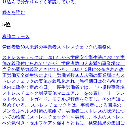
り込んで分かりやすく解説している。
続きを読む
5位
税務ニュース
労働者数50人未満の事業者ストレスチェックの義務化
ストレスチェックは、2015年から労働安全衛生法において実
施が義務付けられていたが、労働者数50人未満の事業場は、
当分の間努力義務とされていた。 2025年5月に公布された改
正労働安全衛生法により、労働者数50人未満の事業場にもス
トレスチェックの実施が義務化され（施行期日は公布後3年
以内に政令で定める日）、厚生労働省では、「小規模事業場
ストレスチェック制度実施マニュアル」を公表し、リーフレ
ットやスタートガイド、モデル規程例を公表し、その周知に
努めている。 ストレスチェックとは、事業者による職場の
メンタルヘルス対策の取組で、労働者にストレスの状況につ
いての検査（ストレスチェック）を実施し、本人のストレス
への気付き・セルフケアを促すとともに、検査結果の集団ご