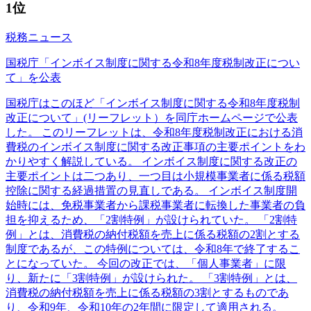
1位
税務ニュース
国税庁「インボイス制度に関する令和8年度税制改正につい
て」を公表
国税庁はこのほど「インボイス制度に関する令和8年度税制
改正について」(リーフレット）を同庁ホームページで公表
した。 このリーフレットは、令和8年度税制改正における消
費税のインボイス制度に関する改正事項の主要ポイントをわ
かりやすく解説している。 インボイス制度に関する改正の
主要ポイントは二つあり、一つ目は小規模事業者に係る税額
控除に関する経過措置の見直しである。 インボイス制度開
始時には、免税事業者から課税事業者に転換した事業者の負
担を抑えるため、「2割特例」が設けられていた。 「2割特
例」とは、消費税の納付税額を売上に係る税額の2割とする
制度であるが、この特例については、令和8年で終了するこ
とになっていた。 今回の改正では、「個人事業者」に限
り、新たに「3割特例」が設けられた。 「3割特例」とは、
消費税の納付税額を売上に係る税額の3割とするものであ
り、令和9年、令和10年の2年間に限定して適用される。