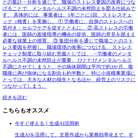
との集計・分析を通じて、職場のストレス要因の改善につな
げることで、メンタルヘルス不調の未然防止を図る仕組みで
す。 具体的には、事業者は、1年ごとに1回、ストレスチェ
ック（検査）を実施し、 ① 労働者に、自身のストレスへの
気付き・セルフケアを促すとともに、 ② 高ストレスの労働
者には、医師の面接指導の機会の提供、医師の意見を踏まえ
必要な就業上の措置、 ③ 集団分析を通じて職場ごとのスト
レス要因を把握し、職場環境の改善につなげる。 ストレス
チェック制度に取り組む意義としては、 ・労働者のメンタ
ルヘルス不調の未然防止が重要。 ひとたびメンタルヘルス
不調にさせてしまうと、その病休期間は平均で約3か月、復
職後に再び病休になる割合も約半数と、特に小規模事業場に
とっては、大きな人材の損失となるほか、経営上のリスクに
つながってしまう。
続きを読む
こちらもオススメ
今すぐ使える！生成AI活用術
生成AIを活用して、文章作成から業務効率化まで、す