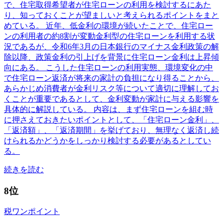
で、住宅取得希望者が住宅ローンの利用を検討するにあた
り、知っておくことが望ましいと考えられるポイントをまと
めている。 近年、低金利の環境が続いたことで、住宅ロー
ンの利用者の約8割が変動金利型の住宅ローンを利用する状
況であるが、令和6年3月の日本銀行のマイナス金利政策の解
除以降、政策金利の引上げを背景に住宅ローン金利は上昇傾
向にある。 こうした住宅ローンの利用実態、環境変化の中
で住宅ローン返済が将来の家計の負担になり得ることから、
あらかじめ消費者が金利リスク等について適切に理解してお
くことが重要であるとして、金利変動が家計に与える影響を
具体的に解説している。 内容は、まず住宅ローンを組む時
に押さえておきたいポイントとして、「住宅ローン金利」、
「返済額」、「返済期間」を挙げており、無理なく返済し続
けられるかどうかをしっかり検討する必要があるとしてい
る。
続きを読む
8位
税ワンポイント